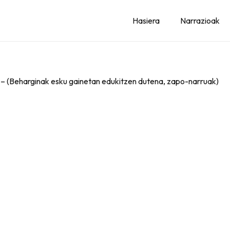
Hasiera
Narrazioak
” – (Beharginak esku gainetan edukitzen dutena, zapo-narruak)