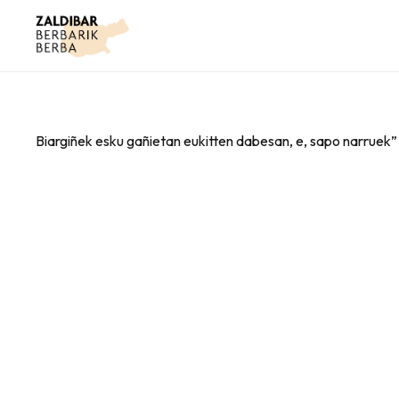
Biargiñek esku gañietan eukitten dabesan, e, sapo narruek