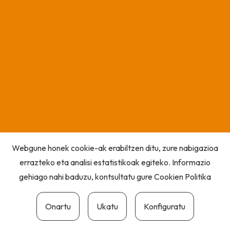
Webgune honek cookie-ak erabiltzen ditu, zure nabigazioa
errazteko eta analisi estatistikoak egiteko. Informazio
gehiago nahi baduzu, kontsultatu gure
Cookien Politika
Onartu
Ukatu
Konfiguratu