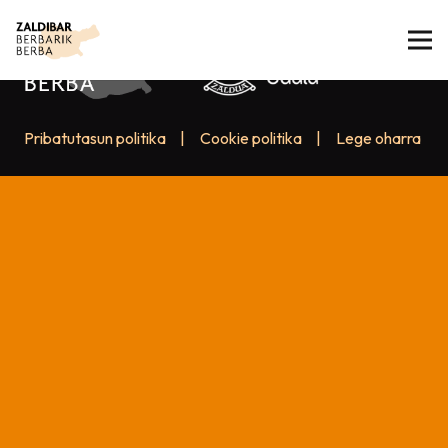
Pribatutasun politika
|
Cookie politika
|
Lege oharra