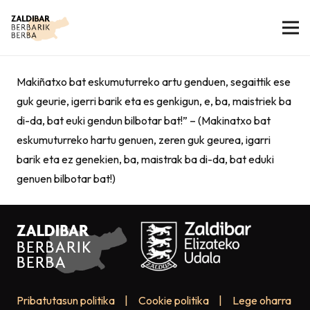
Makiñatxo bat eskumuturreko artu genduen, segaittik ese
guk geurie, igerri barik eta es genkigun, e, ba, maistriek ba
di-da, bat euki gendun bilbotar bat!” – (Makinatxo bat
eskumuturreko hartu genuen, zeren guk geurea, igarri
barik eta ez genekien, ba, maistrak ba di-da, bat eduki
genuen bilbotar bat!)
Pribatutasun politika
|
Cookie politika
|
Lege oharra