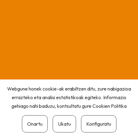
Webgune honek cookie-ak erabiltzen ditu, zure nabigazioa
errazteko eta analisi estatistikoak egiteko. Informazio
gehiago nahi baduzu, kontsultatu gure
Cookien Politika
Onartu
Ukatu
Konfiguratu