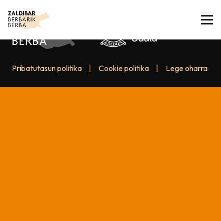
Pribatutasun politika
|
Cookie politika
|
Lege oharra