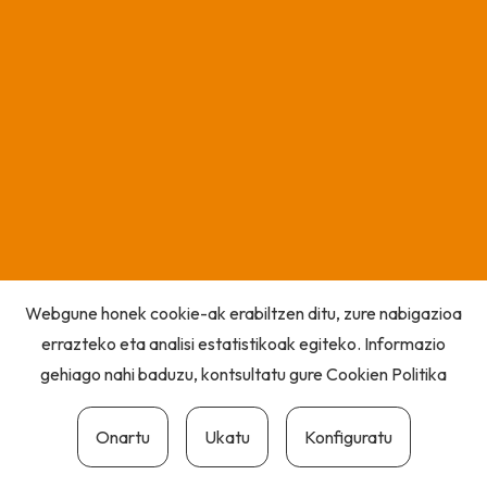
Webgune honek cookie-ak erabiltzen ditu, zure nabigazioa
errazteko eta analisi estatistikoak egiteko. Informazio
gehiago nahi baduzu, kontsultatu gure
Cookien Politika
Onartu
Ukatu
Konfiguratu