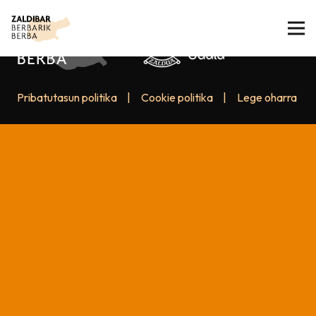
Pribatutasun politika
|
Cookie politika
|
Lege oharra