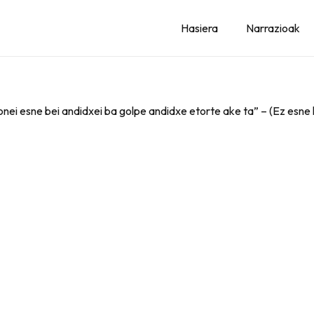
Hasiera
Narrazioak
e onei esne bei andidxei ba golpe andidxe etorte ake ta” – (Ez esne