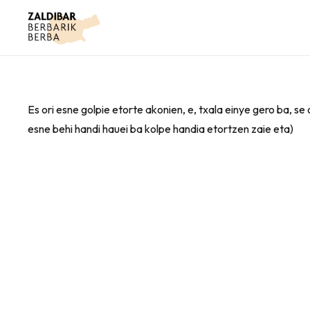
Es ori esne golpie etorte akonien, e, txala einye gero ba, s
esne behi handi hauei ba kolpe handia etortzen zaie eta)