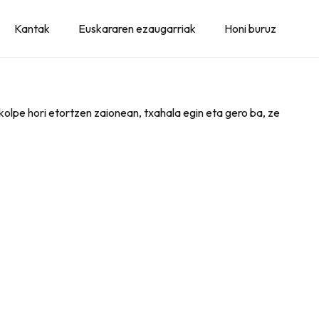
Kantak
Euskararen ezaugarriak
Honi buruz
 kolpe hori etortzen zaionean, txahala egin eta gero ba, ze