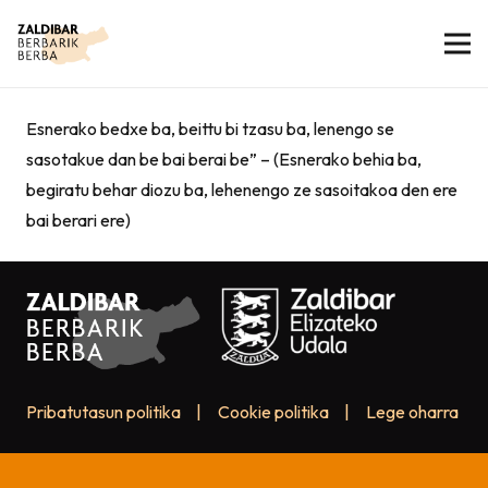
Esnerako bedxe ba, beittu bi tzasu ba, lenengo se
sasotakue dan be bai berai be” – (Esnerako behia ba,
begiratu behar diozu ba, lehenengo ze sasoitakoa den ere
bai berari ere)
Pribatutasun politika
|
Cookie politika
|
Lege oharra