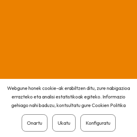
Webgune honek cookie-ak erabiltzen ditu, zure nabigazioa
errazteko eta analisi estatistikoak egiteko. Informazio
gehiago nahi baduzu, kontsultatu gure
Cookien Politika
Onartu
Ukatu
Konfiguratu