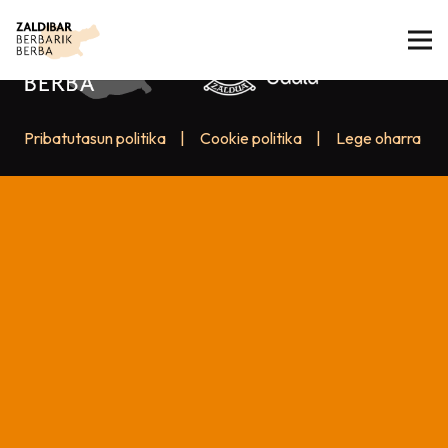
Pribatutasun politika
|
Cookie politika
|
Lege oharra