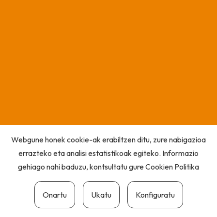
Webgune honek cookie-ak erabiltzen ditu, zure nabigazioa
errazteko eta analisi estatistikoak egiteko. Informazio
gehiago nahi baduzu, kontsultatu gure
Cookien Politika
Onartu
Ukatu
Konfiguratu