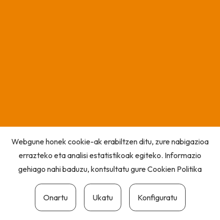
Webgune honek cookie-ak erabiltzen ditu, zure nabigazioa
errazteko eta analisi estatistikoak egiteko. Informazio
gehiago nahi baduzu, kontsultatu gure
Cookien Politika
Onartu
Ukatu
Konfiguratu