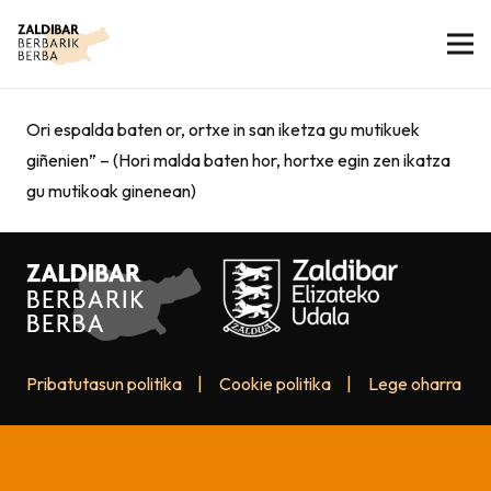
Ori espalda baten or, ortxe in san iketza gu mutikuek
giñenien” – (Hori malda baten hor, hortxe egin zen ikatza
gu mutikoak ginenean)
Pribatutasun politika
|
Cookie politika
|
Lege oharra