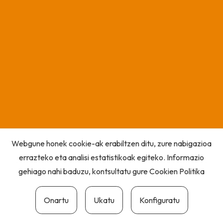
Webgune honek cookie-ak erabiltzen ditu, zure nabigazioa
errazteko eta analisi estatistikoak egiteko. Informazio
gehiago nahi baduzu, kontsultatu gure
Cookien Politika
Onartu
Ukatu
Konfiguratu