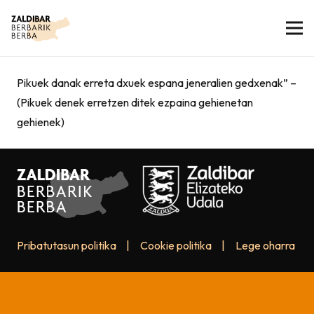
Pikuek danak erreta dxuek espana jeneralien gedxenak” –
(Pikuek denek erretzen ditek ezpaina gehienetan
gehienek)
Pribatutasun politika
|
Cookie politika
|
Lege oharra