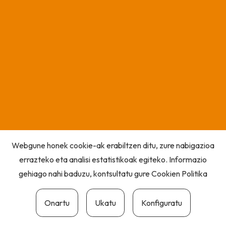
Webgune honek cookie-ak erabiltzen ditu, zure nabigazioa
errazteko eta analisi estatistikoak egiteko. Informazio
gehiago nahi baduzu, kontsultatu gure
Cookien Politika
Onartu
Ukatu
Konfiguratu