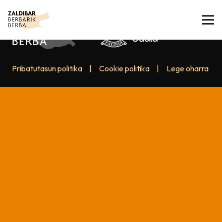
Pribatutasun politika
|
Cookie politika
|
Lege oharra