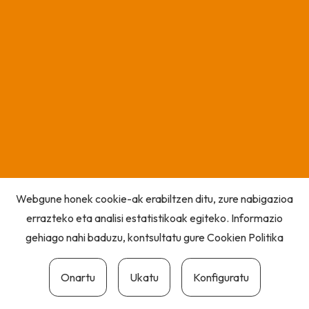
Webgune honek cookie-ak erabiltzen ditu, zure nabigazioa
errazteko eta analisi estatistikoak egiteko. Informazio
gehiago nahi baduzu, kontsultatu gure
Cookien Politika
Onartu
Ukatu
Konfiguratu