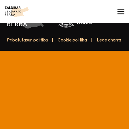
Pribatutasun politika
|
Cookie politika
|
Lege oharra