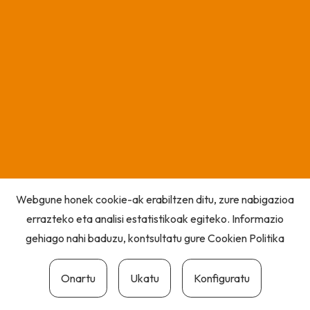
Webgune honek cookie-ak erabiltzen ditu, zure nabigazioa
errazteko eta analisi estatistikoak egiteko. Informazio
gehiago nahi baduzu, kontsultatu gure
Cookien Politika
Onartu
Ukatu
Konfiguratu