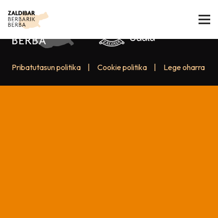
Pribatutasun politika
|
Cookie politika
|
Lege oharra