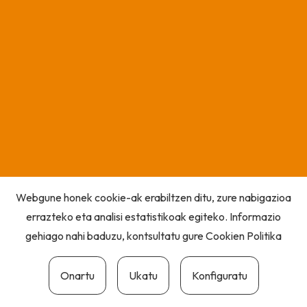
Webgune honek cookie-ak erabiltzen ditu, zure nabigazioa
errazteko eta analisi estatistikoak egiteko. Informazio
gehiago nahi baduzu, kontsultatu gure
Cookien Politika
Onartu
Ukatu
Konfiguratu