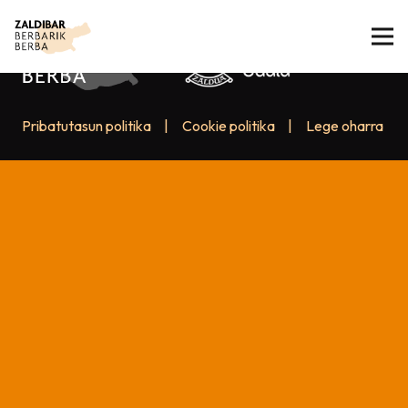
Pribatutasun politika
|
Cookie politika
|
Lege oharra