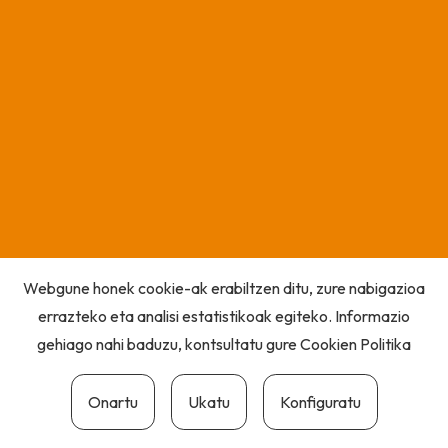
Webgune honek cookie-ak erabiltzen ditu, zure nabigazioa
errazteko eta analisi estatistikoak egiteko. Informazio
gehiago nahi baduzu, kontsultatu gure
Cookien Politika
Onartu
Ukatu
Konfiguratu