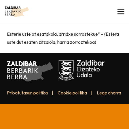
Esterie uste ot esatakola, arridxe sorrostekue” – (Estera
uste dut esaten zitzaiola, harria zorroztekoa)
Pribatutasun politika
|
Cookie politika
|
Lege oharra