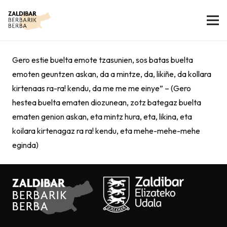
Gero estie buelta emote tzasunien, sos batas buelta
emoten geuntzen askan, da a mintze, da, likiñe, da kollara
kirtenaas ra-ra! kendu, da me me me einye” – (Gero
hestea buelta ematen diozunean, zotz bategaz buelta
ematen genion askan, eta mintz hura, eta, likina, eta
koilara kirtenagaz ra ra! kendu, eta mehe-mehe-mehe
eginda)