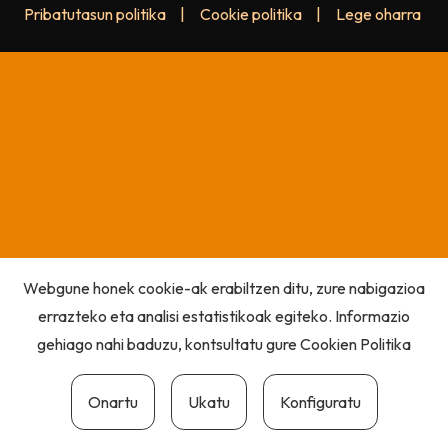
Pribatutasun politika
|
Cookie politika
|
Lege oharra
Webgune honek cookie-ak erabiltzen ditu, zure nabigazioa
errazteko eta analisi estatistikoak egiteko. Informazio
gehiago nahi baduzu, kontsultatu gure
Cookien Politika
Onartu
Ukatu
Konfiguratu