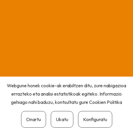
Webgune honek cookie-ak erabiltzen ditu, zure nabigazioa
errazteko eta analisi estatistikoak egiteko. Informazio
gehiago nahi baduzu, kontsultatu gure
Cookien Politika
Onartu
Ukatu
Konfiguratu