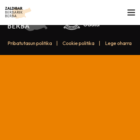
Pribatutasun politika
|
Cookie politika
|
Lege oharra