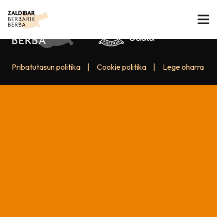
Pribatutasun politika
|
Cookie politika
|
Lege oharra