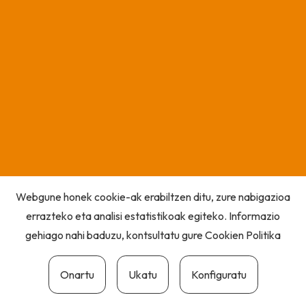
Webgune honek cookie-ak erabiltzen ditu, zure nabigazioa
errazteko eta analisi estatistikoak egiteko. Informazio
gehiago nahi baduzu, kontsultatu gure
Cookien Politika
Onartu
Ukatu
Konfiguratu