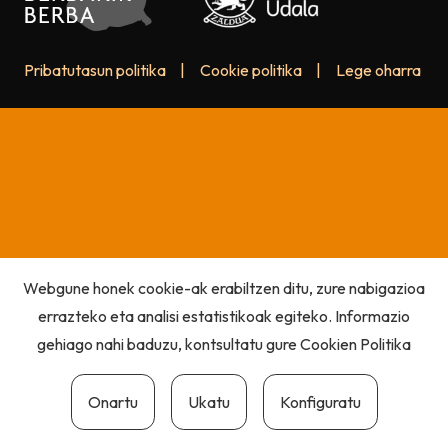
Pribatutasun politika
|
Cookie politika
|
Lege oharra
Webgune honek cookie-ak erabiltzen ditu, zure nabigazioa
errazteko eta analisi estatistikoak egiteko. Informazio
gehiago nahi baduzu, kontsultatu gure
Cookien Politika
Onartu
Ukatu
Konfiguratu