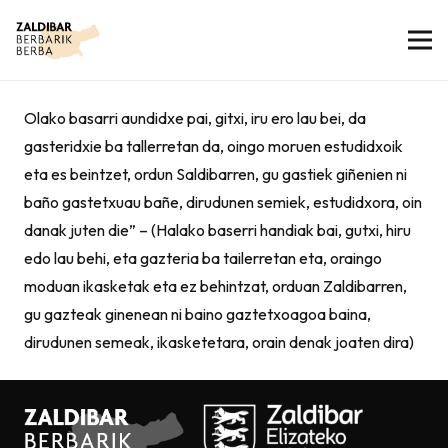
Olako basarri aundidxe pai, gitxi, iru ero lau bei, da
gasteridxie ba tallerretan da, oingo moruen estudidxoik
eta es beintzet, ordun Saldibarren, gu gastiek giñenien ni
baño gastetxuau bañe, dirudunen semiek, estudidxora, oin
danak juten die” – (Halako baserri handiak bai, gutxi, hiru
edo lau behi, eta gazteria ba tailerretan eta, oraingo
moduan ikasketak eta ez behintzat, orduan Zaldibarren,
gu gazteak ginenean ni baino gaztetxoagoa baina,
dirudunen semeak, ikasketetara, orain denak joaten dira)