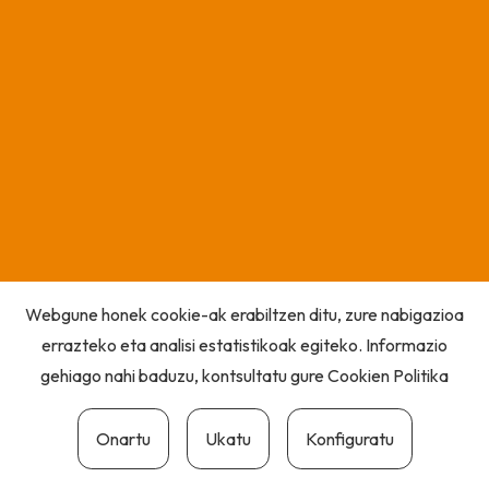
Webgune honek cookie-ak erabiltzen ditu, zure nabigazioa
errazteko eta analisi estatistikoak egiteko. Informazio
gehiago nahi baduzu, kontsultatu gure
Cookien Politika
Onartu
Ukatu
Konfiguratu