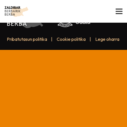
Pribatutasun politika
|
Cookie politika
|
Lege oharra