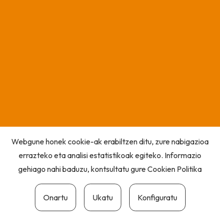
Webgune honek cookie-ak erabiltzen ditu, zure nabigazioa
errazteko eta analisi estatistikoak egiteko. Informazio
gehiago nahi baduzu, kontsultatu gure
Cookien Politika
Onartu
Ukatu
Konfiguratu