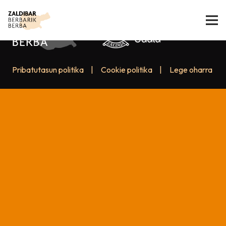
Pribatutasun politika
|
Cookie politika
|
Lege oharra