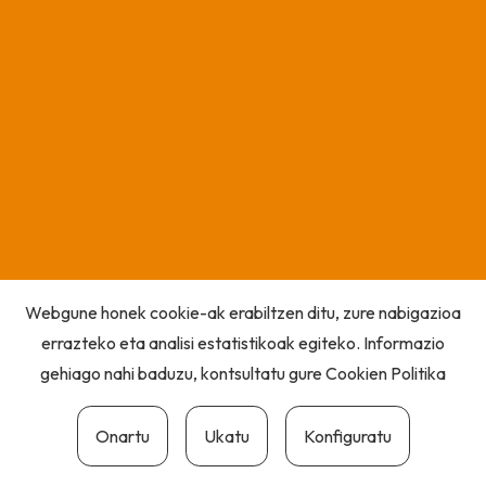
Webgune honek cookie-ak erabiltzen ditu, zure nabigazioa
errazteko eta analisi estatistikoak egiteko. Informazio
gehiago nahi baduzu, kontsultatu gure
Cookien Politika
Onartu
Ukatu
Konfiguratu