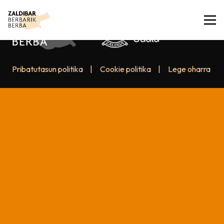
Pribatutasun politika
|
Cookie politika
|
Lege oharra