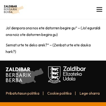
Jo! denpora ona nos ete datorren begire gu” – (Jo! eguraldi
ona noiz ote datorren begira gu)
Semat urte te deko arek?” – (Zenbat urte ete dauka
hark?)
Pribatutasun politika
|
Cookie politika
|
Lege oharra