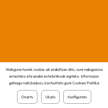
Webgune honek cookie-ak erabiltzen ditu, zure nabigazioa
errazteko eta analisi estatistikoak egiteko. Informazio
gehiago nahi baduzu, kontsultatu gure
Cookien Politika
Onartu
Ukatu
Konfiguratu