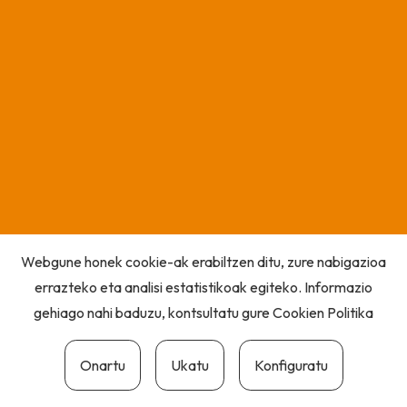
Webgune honek cookie-ak erabiltzen ditu, zure nabigazioa
errazteko eta analisi estatistikoak egiteko. Informazio
gehiago nahi baduzu, kontsultatu gure
Cookien Politika
Onartu
Ukatu
Konfiguratu