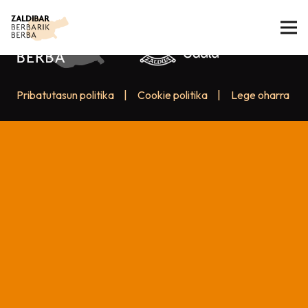
Pribatutasun politika
|
Cookie politika
|
Lege oharra