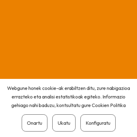
Webgune honek cookie-ak erabiltzen ditu, zure nabigazioa
errazteko eta analisi estatistikoak egiteko. Informazio
gehiago nahi baduzu, kontsultatu gure
Cookien Politika
Onartu
Ukatu
Konfiguratu