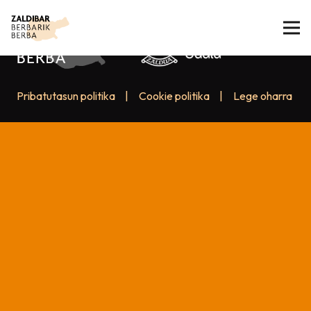
Pribatutasun politika
|
Cookie politika
|
Lege oharra