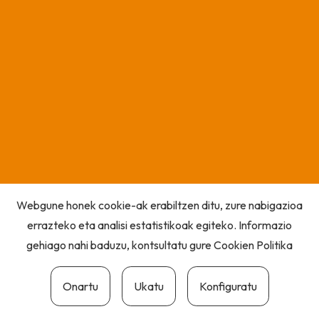
Webgune honek cookie-ak erabiltzen ditu, zure nabigazioa
errazteko eta analisi estatistikoak egiteko. Informazio
gehiago nahi baduzu, kontsultatu gure
Cookien Politika
Onartu
Ukatu
Konfiguratu