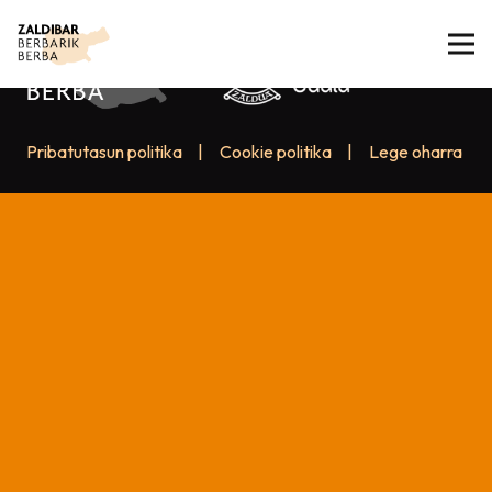
Pribatutasun politika
|
Cookie politika
|
Lege oharra