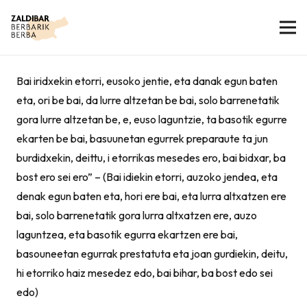
Bai iridxekin etorri, eusoko jentie, eta danak egun baten
eta, ori be bai, da lurre altzetan be bai, solo barrenetatik
gora lurre altzetan be, e, euso laguntzie, ta basotik egurre
ekarten be bai, basuunetan egurrek preparaute ta jun
burdidxekin, deittu, i etorrikas mesedes ero, bai bidxar, ba
bost ero sei ero” – (Bai idiekin etorri, auzoko jendea, eta
denak egun baten eta, hori ere bai, eta lurra altxatzen ere
bai, solo barrenetatik gora lurra altxatzen ere, auzo
laguntzea, eta basotik egurra ekartzen ere bai,
basouneetan egurrak prestatuta eta joan gurdiekin, deitu,
hi etorriko haiz mesedez edo, bai bihar, ba bost edo sei
edo)