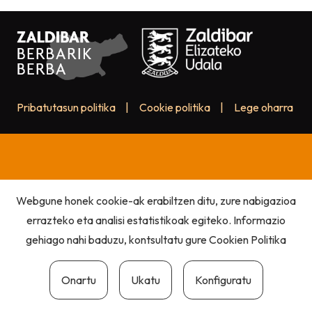
Pribatutasun politika
|
Cookie politika
|
Lege oharra
Webgune honek cookie-ak erabiltzen ditu, zure nabigazioa
errazteko eta analisi estatistikoak egiteko. Informazio
gehiago nahi baduzu, kontsultatu gure
Cookien Politika
Onartu
Ukatu
Konfiguratu