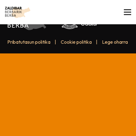
Pribatutasun politika
|
Cookie politika
|
Lege oharra