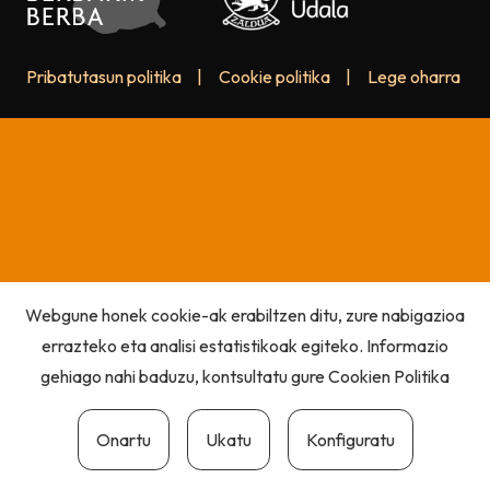
Pribatutasun politika
|
Cookie politika
|
Lege oharra
Webgune honek cookie-ak erabiltzen ditu, zure nabigazioa
errazteko eta analisi estatistikoak egiteko. Informazio
gehiago nahi baduzu, kontsultatu gure
Cookien Politika
Onartu
Ukatu
Konfiguratu