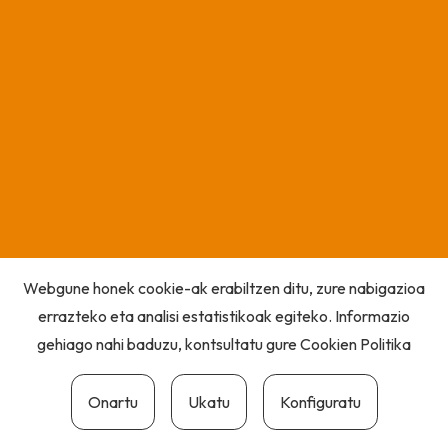
Webgune honek cookie-ak erabiltzen ditu, zure nabigazioa
errazteko eta analisi estatistikoak egiteko. Informazio
gehiago nahi baduzu, kontsultatu gure
Cookien Politika
Onartu
Ukatu
Konfiguratu