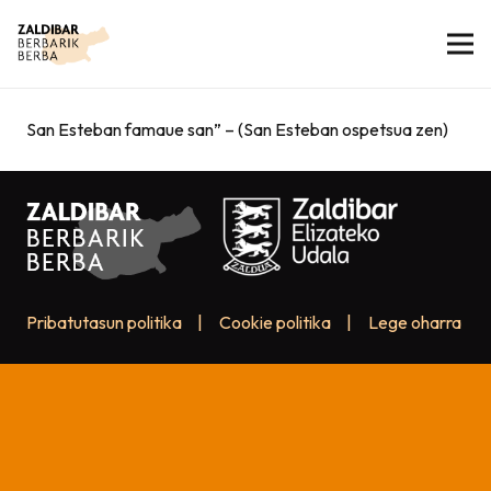
San Esteban famaue san” – (San Esteban ospetsua zen)
Pribatutasun politika
|
Cookie politika
|
Lege oharra