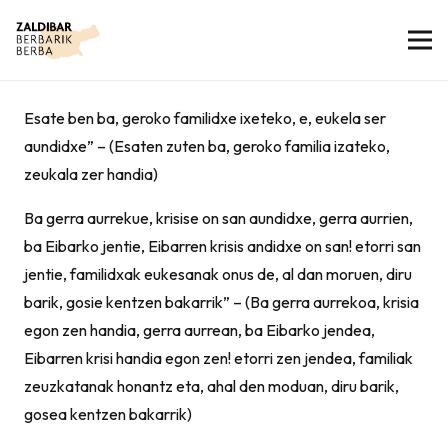
Esate ben ba, geroko familidxe ixeteko, e, eukela ser
aundidxe” – (Esaten zuten ba, geroko familia izateko,
zeukala zer handia)
Ba gerra aurrekue, krisise on san aundidxe, gerra aurrien,
ba Eibarko jentie, Eibarren krisis andidxe on san! etorri san
jentie, familidxak eukesanak onus de, al dan moruen, diru
barik, gosie kentzen bakarrik” – (Ba gerra aurrekoa, krisia
egon zen handia, gerra aurrean, ba Eibarko jendea,
Eibarren krisi handia egon zen! etorri zen jendea, familiak
zeuzkatanak honantz eta, ahal den moduan, diru barik,
gosea kentzen bakarrik)