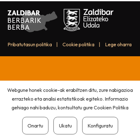
Pribatutasun politika
|
Cookie politika
|
Lege oharra
Webgune honek cookie-ak erabiltzen ditu, zure nabigazioa
errazteko eta analisi estatistikoak egiteko. Informazio
gehiago nahi baduzu, kontsultatu gure
Cookien Politika
Onartu
Ukatu
Konfiguratu