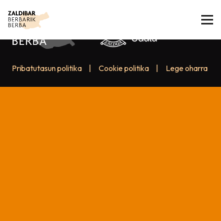
Pribatutasun politika
|
Cookie politika
|
Lege oharra