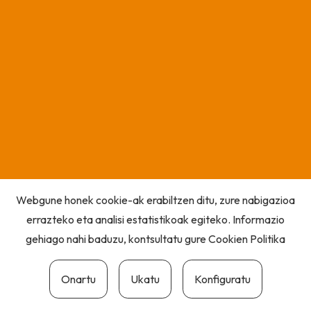
Webgune honek cookie-ak erabiltzen ditu, zure nabigazioa
errazteko eta analisi estatistikoak egiteko. Informazio
gehiago nahi baduzu, kontsultatu gure
Cookien Politika
Onartu
Ukatu
Konfiguratu