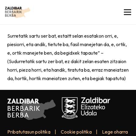
Surretatik sartu ser bat, estaitt selan esatakon orri, e,
piesiorri, eta andik, tietute ba, fasil manejetan da, e, ortik,
e, ortik manejete ben, da begidxek tapaute” –
(Sudurretatik sartu zer bat, ez dakit zelan esaten zitzaion
horri, pieza horri, eta handik, tiratuta ba, erraz maneiatzen
da, hortik, hortik maneiatzen zuten, eta begiak tapatuta)
Pribatutasun politika
|
Cookie politika
|
Lege oharra