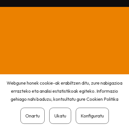
Webgune honek cookie-ak erabiltzen ditu, zure nabigazioa
errazteko eta analisi estatistikoak egiteko. Informazio
gehiago nahi baduzu, kontsultatu gure
Cookien Politika
Onartu
Ukatu
Konfiguratu