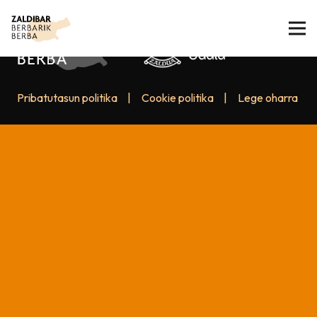
Pribatutasun politika
|
Cookie politika
|
Lege oharra