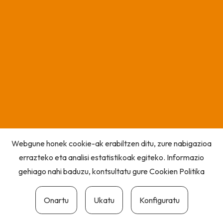
Webgune honek cookie-ak erabiltzen ditu, zure nabigazioa
errazteko eta analisi estatistikoak egiteko. Informazio
gehiago nahi baduzu, kontsultatu gure
Cookien Politika
Onartu
Ukatu
Konfiguratu