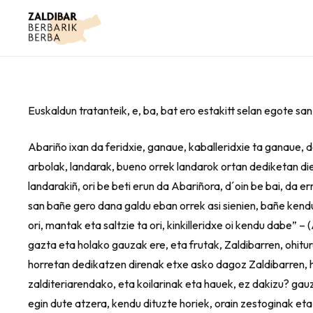
Euskaldun tratanteik, e, ba, bat ero estakitt selan egote san
Abariño ixan da feridxie, ganaue, kaballeridxie ta ganaue, da 
arbolak, landarak, bueno orrek landarok ortan dediketan dien
landarakiñ, ori be beti erun da Abariñora, d´oin be bai, da er
san bañe gero dana galdu eban orrek asi sienien, bañe kendu
ori, mantak eta saltzie ta ori, kinkilleridxe oi kendu dabe” 
gazta eta holako gauzak ere, eta frutak, Zaldibarren, ohitu
horretan dedikatzen direnak etxe asko dagoz Zaldibarren, hort
zalditeriarendako, eta koilarinak eta hauek, ez dakizu? gauz
egin dute atzera, kendu dituzte horiek, orain zestoginak eta