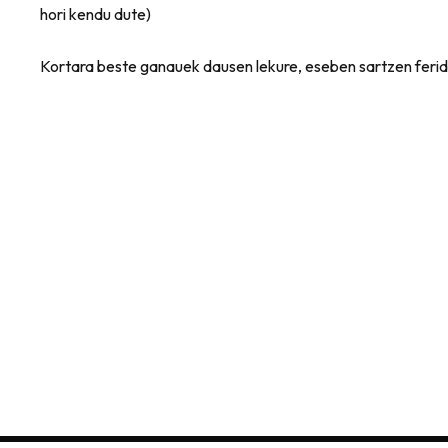
hori kendu dute)
Kortara beste ganauek dausen lekure, eseben sartzen feri