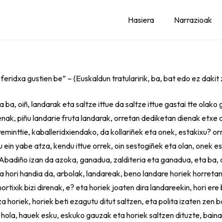
Hasiera
Narrazioak
 feridxa gustien be” – (Euskaldun tratularirik, ba, bat edo ez daki
ba, oiñ, landarak eta saltze ittue da saltze ittue gastai tte olako 
ak, piñu landarie fruta landarak, orretan dediketan dienak etxe ask
reminttie, kaballeridxiendako, da kollariñek eta onek, estakixu? orr
 ein yabe atza, kendu ittue orrek, oin sestogiñek eta olan, onek e
– (Abadiño izan da azoka, ganadua, zalditeria eta ganadua, eta ba, 
ra hori handia da, arbolak, landareak, beno landare horiek horreta
ixik bizi direnak, e? eta horiek joaten dira landareekin, hori ere
a horiek, horiek beti ezagutu ditut saltzen, eta polita izaten zen 
 hola, hauek esku, eskuko gauzak eta horiek saltzen dituzte, baina 