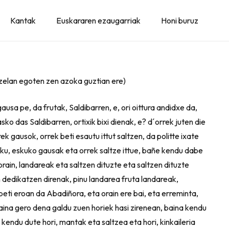
Kantak
Euskararen ezaugarriak
Honi buruz
t zelan egoten zen azoka guztian ere)
gausa pe, da frutak, Saldibarren, e, ori oittura andidxe da,
o das Saldibarren, ortixik bixi dienak, e? d´orrek juten die
ek gausok, orrek beti esautu ittut saltzen, da politte ixate
sku, eskuko gausak eta orrek saltze ittue, bañe kendu dabe
orain, landareak eta saltzen dituzte eta saltzen dituzte
n dedikatzen direnak, pinu landarea fruta landareak,
 beti eroan da Abadiñora, eta orain ere bai, eta erreminta,
baina gero dena galdu zuen horiek hasi zirenean, baina kendu
kendu dute hori, mantak eta saltzea eta hori, kinkaileria