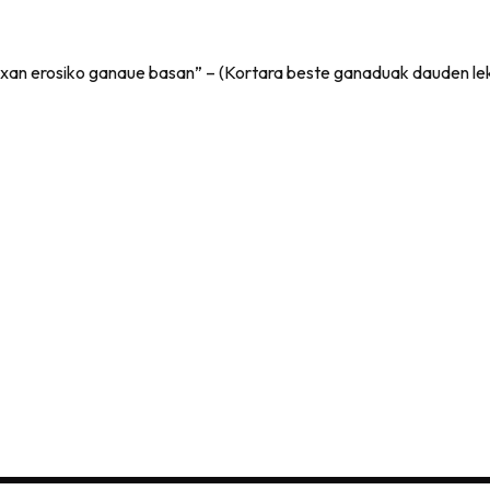
dxan erosiko ganaue basan” – (Kortara beste ganaduak dauden le