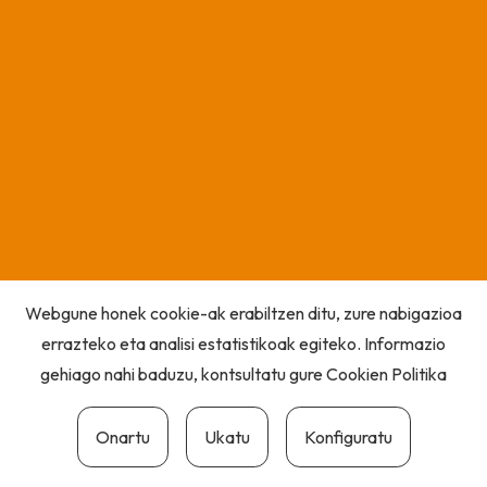
Webgune honek cookie-ak erabiltzen ditu, zure nabigazioa
errazteko eta analisi estatistikoak egiteko. Informazio
gehiago nahi baduzu, kontsultatu gure
Cookien Politika
Onartu
Ukatu
Konfiguratu