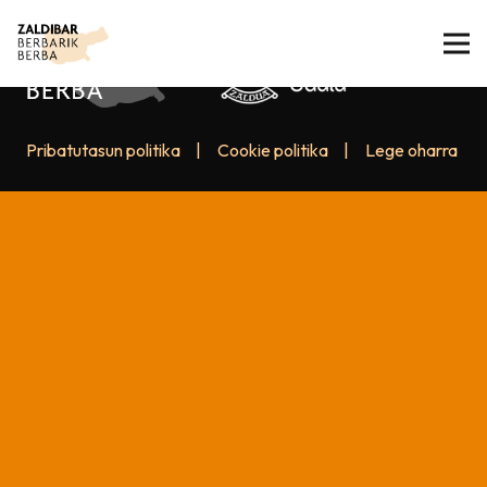
Pribatutasun politika
|
Cookie politika
|
Lege oharra