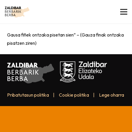
Gausa fiñek ontzaka pisetan sien” – (Gauza finak ontzaka
pisatzen ziren)
Pribatutasun politika
|
Cookie politika
|
Lege oharra