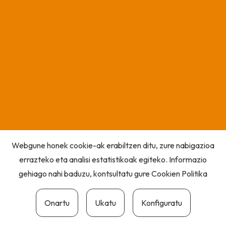
Webgune honek cookie-ak erabiltzen ditu, zure nabigazioa
errazteko eta analisi estatistikoak egiteko. Informazio
gehiago nahi baduzu, kontsultatu gure
Cookien Politika
Onartu
Ukatu
Konfiguratu