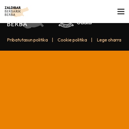
Pribatutasun politika
|
Cookie politika
|
Lege oharra