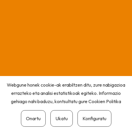
Webgune honek cookie-ak erabiltzen ditu, zure nabigazioa
errazteko eta analisi estatistikoak egiteko. Informazio
gehiago nahi baduzu, kontsultatu gure
Cookien Politika
Onartu
Ukatu
Konfiguratu