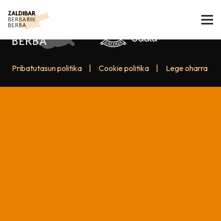
Pribatutasun politika
|
Cookie politika
|
Lege oharra