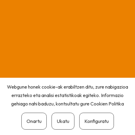
Webgune honek cookie-ak erabiltzen ditu, zure nabigazioa
errazteko eta analisi estatistikoak egiteko. Informazio
gehiago nahi baduzu, kontsultatu gure
Cookien Politika
Onartu
Ukatu
Konfiguratu