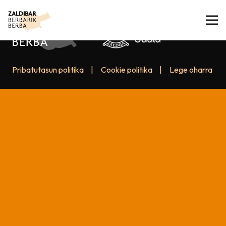
Pribatutasun politika
|
Cookie politika
|
Lege oharra