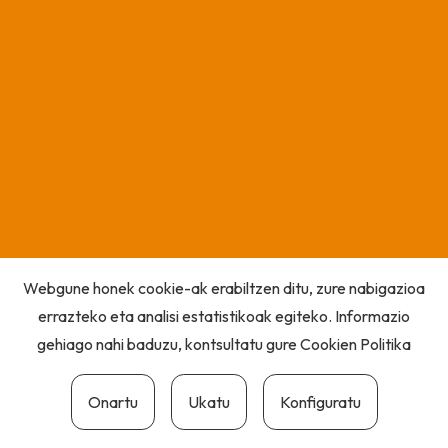
Webgune honek cookie-ak erabiltzen ditu, zure nabigazioa
errazteko eta analisi estatistikoak egiteko. Informazio
gehiago nahi baduzu, kontsultatu gure
Cookien Politika
Onartu
Ukatu
Konfiguratu