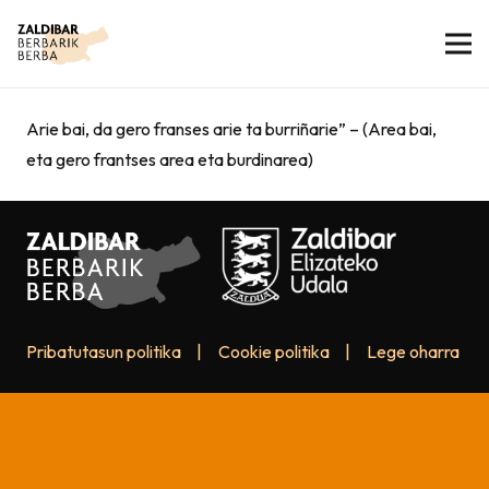
Arie bai, da gero franses arie ta burriñarie” – (Area bai,
eta gero frantses area eta burdinarea)
Pribatutasun politika
|
Cookie politika
|
Lege oharra