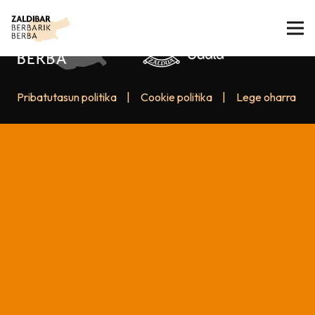
Pribatutasun politika
|
Cookie politika
|
Lege oharra