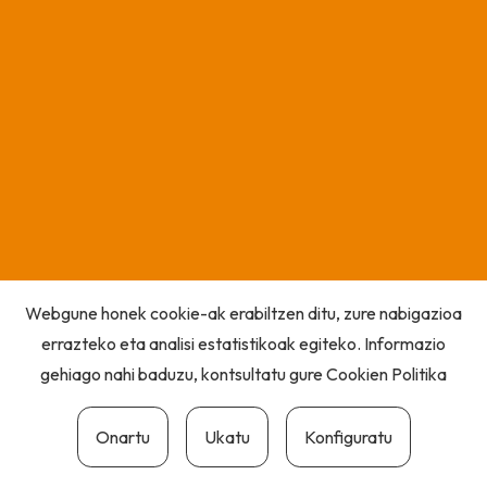
Webgune honek cookie-ak erabiltzen ditu, zure nabigazioa
errazteko eta analisi estatistikoak egiteko. Informazio
gehiago nahi baduzu, kontsultatu gure
Cookien Politika
Onartu
Ukatu
Konfiguratu