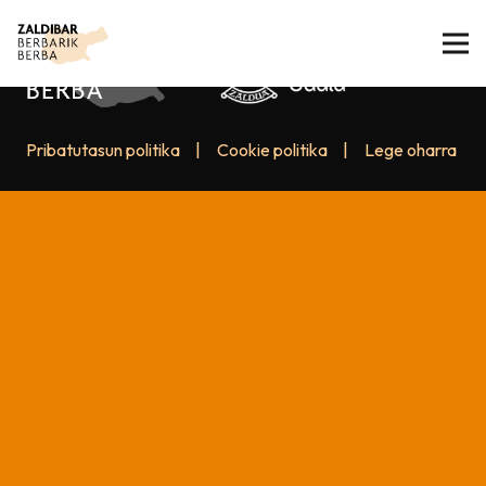
Pribatutasun politika
|
Cookie politika
|
Lege oharra