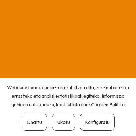
Webgune honek cookie-ak erabiltzen ditu, zure nabigazioa
errazteko eta analisi estatistikoak egiteko. Informazio
gehiago nahi baduzu, kontsultatu gure
Cookien Politika
Onartu
Ukatu
Konfiguratu