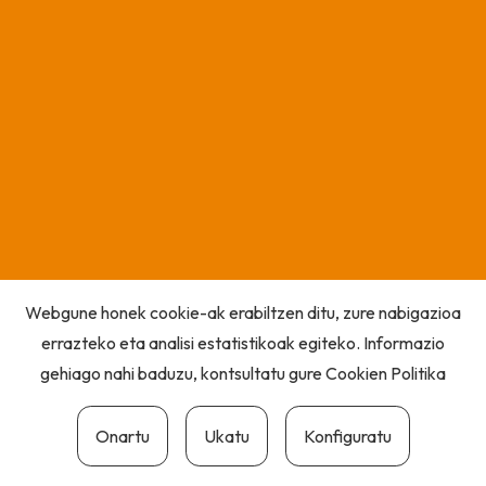
Webgune honek cookie-ak erabiltzen ditu, zure nabigazioa
errazteko eta analisi estatistikoak egiteko. Informazio
gehiago nahi baduzu, kontsultatu gure
Cookien Politika
Onartu
Ukatu
Konfiguratu