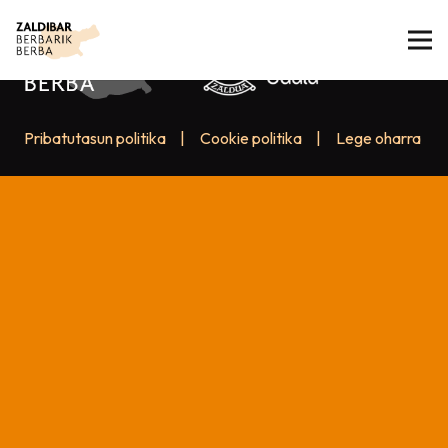
Pribatutasun politika
|
Cookie politika
|
Lege oharra