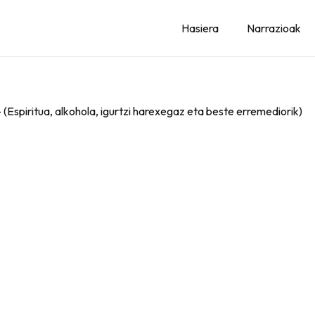
Hasiera
Narrazioak
– (Espiritua, alkohola, igurtzi harexegaz eta beste erremediorik)