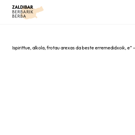
Ispirittue, alkola, frotau arexas da beste erremedidxoik, e” 