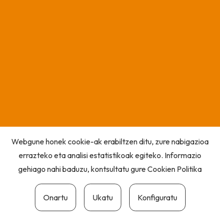
Webgune honek cookie-ak erabiltzen ditu, zure nabigazioa
errazteko eta analisi estatistikoak egiteko. Informazio
gehiago nahi baduzu, kontsultatu gure
Cookien Politika
Onartu
Ukatu
Konfiguratu