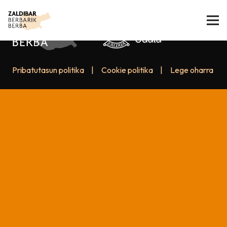
Pribatutasun politika
|
Cookie politika
|
Lege oharra