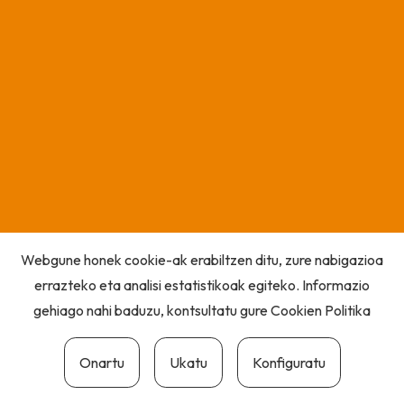
Webgune honek cookie-ak erabiltzen ditu, zure nabigazioa
errazteko eta analisi estatistikoak egiteko. Informazio
gehiago nahi baduzu, kontsultatu gure
Cookien Politika
Onartu
Ukatu
Konfiguratu