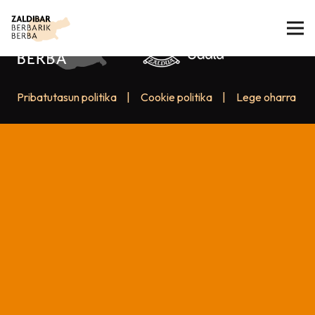
Pribatutasun politika
|
Cookie politika
|
Lege oharra