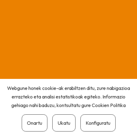
Webgune honek cookie-ak erabiltzen ditu, zure nabigazioa
errazteko eta analisi estatistikoak egiteko. Informazio
gehiago nahi baduzu, kontsultatu gure
Cookien Politika
Onartu
Ukatu
Konfiguratu