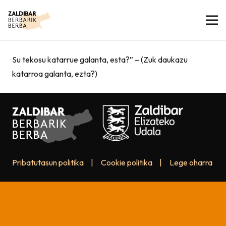
Su tekosu katarrue galanta, esta?” – (Zuk daukazu
katarroa galanta, ezta?)
Pribatutasun politika
|
Cookie politika
|
Lege oharra