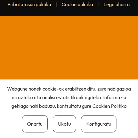
Pribatutasun politika
|
Cookie politika
|
Lege oharra
Webgune honek cookie-ak erabiltzen ditu, zure nabigazioa
errazteko eta analisi estatistikoak egiteko. Informazio
gehiago nahi baduzu, kontsultatu gure
Cookien Politika
Onartu
Ukatu
Konfiguratu