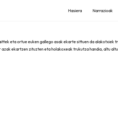
Hasiera
Narrazioak
aittek eta ortue euken gallego asak ekarte sittuen da alakotxiek t
r azak ekartzen zituzten eta holakoxeak trukutza handia, altu alt