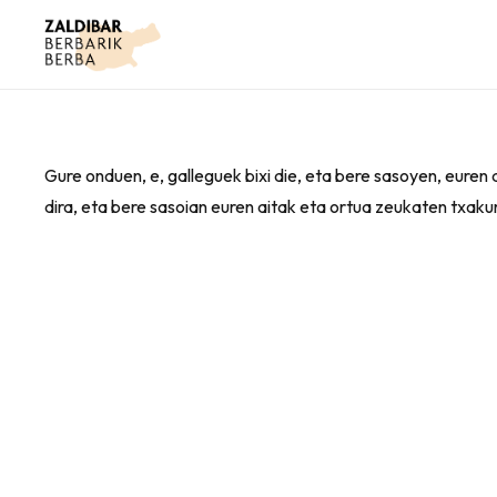
Gure onduen, e, galleguek bixi die, eta bere sasoyen, euren 
dira, eta bere sasoian euren aitak eta ortua zeukaten txaku