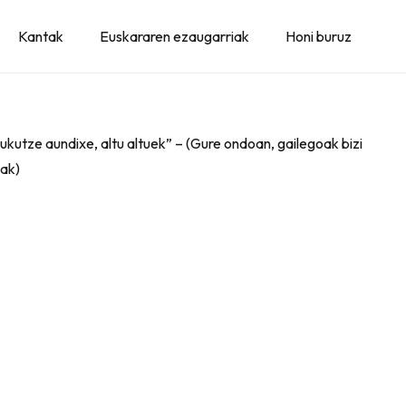
Kantak
Euskararen ezaugarriak
Honi buruz
rukutze aundixe, altu altuek” – (Gure ondoan, gailegoak bizi
uak)